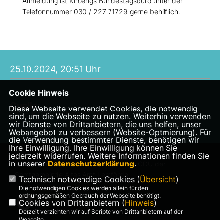
Anmeldung ist Knoerigs Bundestagsbüro unter der
Telefonnummer 030 / 227 71729 gerne behilflich.
25.10.2024, 20:51 Uhr
Cookie Hinweis
Quelle:
Diese Webseite verwendet Cookies, die notwendig
CDU Kreisverband Diepholz
sind, um die Webseite zu nutzen. Weiterhin verwenden
wir Dienste von Drittanbietern, die uns helfen, unser
Webangebot zu verbessern (Website-Optmierung). Für
die Verwendung bestimmter Dienste, benötigen wir
Ihre Einwilligung. Ihre Einwilligung können Sie
jederzeit widerrufen. Weitere Informationen finden Sie
in unserer
Datenschutzerklärung
.
Hier finden Sie Informationen über die CDU der
Samtgemeinde Altes Amt Lemförde
Technisch notwendige Cookies (
Übersicht
)
Die notwendigen Cookies werden allein für den
ordnungsgemäßen Gebrauch der Webseite benötigt.
Cookies von Drittanbietern (
Hinweis
)
Derzeit verzichten wir auf Scripte von Drittanbietern auf der
Webseite.