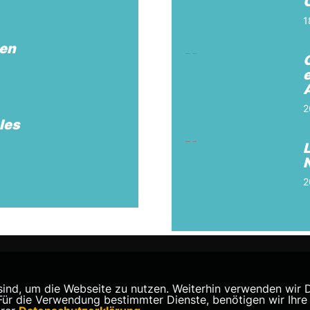
1
sen
O
2
les
2
nd, um die Webseite zu nutzen. Weiterhin verwenden wir Die
 die Verwendung bestimmter Dienste, benötigen wir Ihre Ein