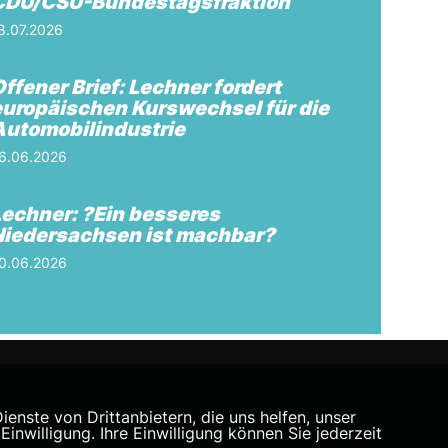
CDU/CSU-Bundestagsfraktion
8.07.2026
ffener Brief: Lechner fordert
europäischen Kurswechsel für die
Automobilindustrie
6.06.2026
Lechner: ?Ein besseres
Niedersachsen ist machbar?
0.06.2026
nste von Drittanbietern, die uns helfen, unser
willigung. Ihre Einwilligung können Sie jederzeit