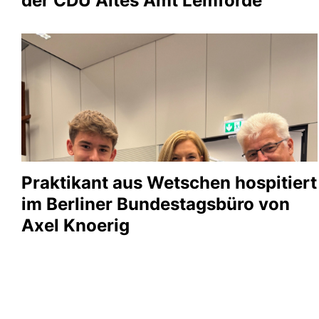
der CDU Altes Amt Lemförde
Praktikant aus Wetschen hospitiert
im Berliner Bundestagsbüro von
Axel Knoerig