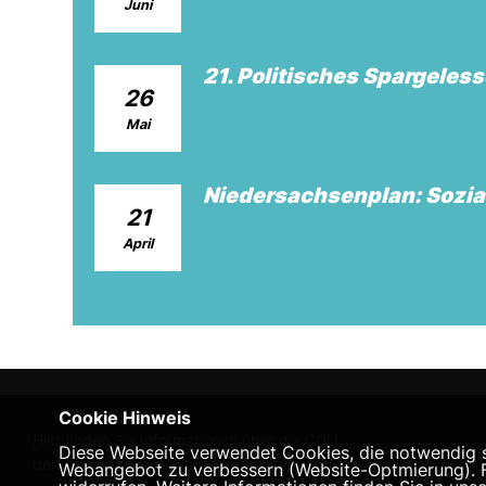
Juni
21. Politisches Spargeles
26
Mai
Niedersachsenplan: Sozia
21
April
Cookie Hinweis
Hier finden Sie Informationen über die CDU
Diese Webseite verwendet Cookies, die notwendig si
der Samtgemeinde Altes Amt Lemförde
Webangebot zu verbessern (Website-Optmierung). Für