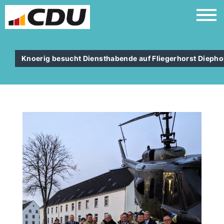
Knoerig besucht Diensthabende auf Fliegerhorst Diepho