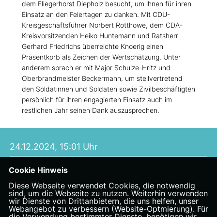
dem Fliegerhorst Diepholz besucht, um ihnen für ihren
Einsatz an den Feiertagen zu danken. Mit CDU-
Kreisgeschäftsführer Norbert Rotthowe, dem CDA-
Kreisvorsitzenden Heiko Huntemann und Ratsherr
Gerhard Friedrichs überreichte Knoerig einen
Präsentkorb als Zeichen der Wertschätzung. Unter
anderem sprach er mit Major Schulze-Hritz und
Oberbrandmeister Beckermann, um stellvertretend
den Soldatinnen und Soldaten sowie Zivilbeschäftigten
persönlich für ihren engagierten Einsatz auch im
restlichen Jahr seinen Dank auszusprechen.
24.12.2024, 15:01 Uhr
Cookie Hinweis
Quelle:
Diese Webseite verwendet Cookies, die notwendig
CDU Kreisverband Diepholz
sind, um die Webseite zu nutzen. Weiterhin verwenden
wir Dienste von Drittanbietern, die uns helfen, unser
Webangebot zu verbessern (Website-Optmierung). Für
die Verwendung bestimmter Dienste, benötigen wir