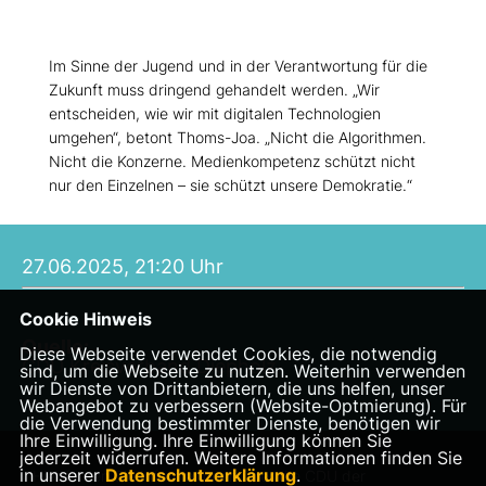
Im Sinne der Jugend und in der Verantwortung für die
Zukunft muss dringend gehandelt werden. „Wir
entscheiden, wie wir mit digitalen Technologien
umgehen“, betont Thoms-Joa. „Nicht die Algorithmen.
Nicht die Konzerne. Medienkompetenz schützt nicht
nur den Einzelnen – sie schützt unsere Demokratie.“
27.06.2025, 21:20 Uhr
Cookie Hinweis
Quelle:
Diese Webseite verwendet Cookies, die notwendig
CDU Kreisverband Diepholz
sind, um die Webseite zu nutzen. Weiterhin verwenden
wir Dienste von Drittanbietern, die uns helfen, unser
Webangebot zu verbessern (Website-Optmierung). Für
die Verwendung bestimmter Dienste, benötigen wir
Ihre Einwilligung. Ihre Einwilligung können Sie
jederzeit widerrufen. Weitere Informationen finden Sie
in unserer
Datenschutzerklärung
.
Hier finden Sie Informationen über die CDU der